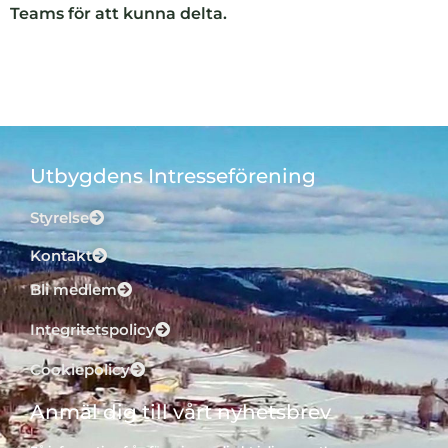
Teams för att kunna delta.
Utbygdens Intresseförening
Styrelse
Kontakt
Bli medlem
Integritetspolicy
Cookiepolicy
Anmäl dig till vårt nyhetsbrev