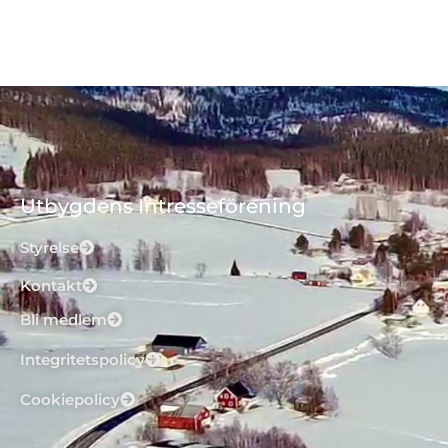
Utbygdens Intresseförening
Styrelse
Kontakt
Bli medlem
Integritetspolicy
Cookiepolicy