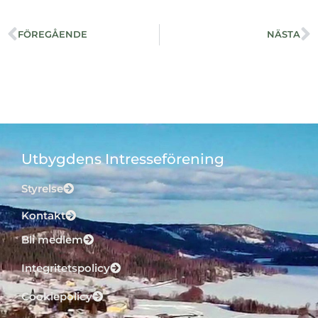
FÖREGÅENDE
NÄSTA
Utbygdens Intresseförening
Styrelse
Kontakt
Bli medlem
Integritetspolicy
Cookiepolicy